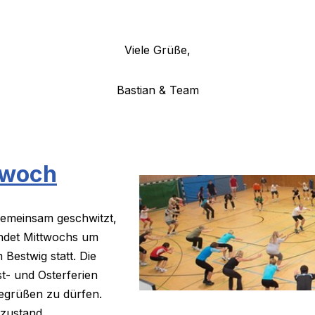
Viele Grüße,
Bastian & Team
twoch
gemeinsam geschwitzt,
indet Mittwochs um
Bestwig statt. Die
t- und Osterferien
begrüßen zu dürfen.
zustand.