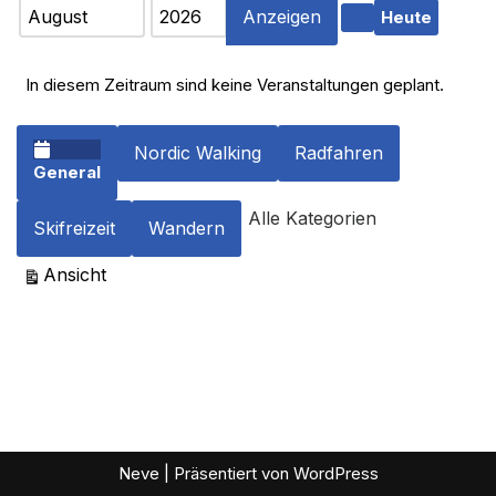
Heute
Monat
Jahr
Zurück
In diesem Zeitraum sind keine Veranstaltungen geplant.
Kategorien
Nordic Walking
Radfahren
General
Alle Kategorien
Skifreizeit
Wandern
ausdrucken
Ansicht
Neve
| Präsentiert von
WordPress