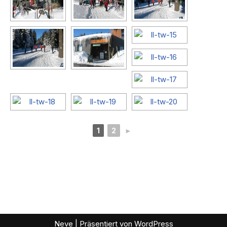
1
2
►
Neve
| Präsentiert von
WordPress