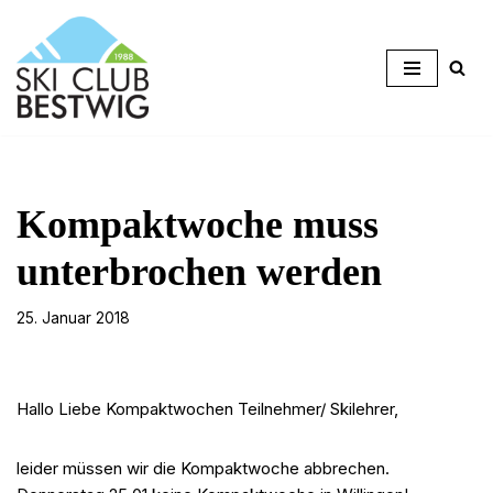
Zum
Inhalt
springen
Kompaktwoche muss
unterbrochen werden
25. Januar 2018
Hallo Liebe Kompaktwochen Teilnehmer/ Skilehrer,
leider müssen wir die Kompaktwoche abbrechen.