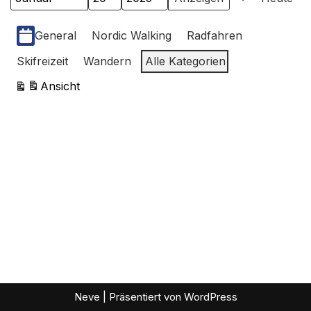
Monat
Tag
Jahr
Zurück
Kategorien
General
Nordic Walking
Radfahren
Skifreizeit
Wandern
Alle Kategorien
Ansicht
ausdrucken
Neve
| Präsentiert von
WordPress