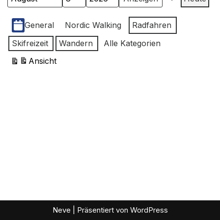
Monat
Tag
Jahr
Zurück
Kategorien
General
Nordic Walking
Radfahren
Skifreizeit
Wandern
Alle Kategorien
Ansicht
ausdrucken
Neve
| Präsentiert von
WordPress