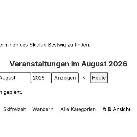
Terminen des Skiclub Bestwig zu finden:
Veranstaltungen im August 2026
Heute
onat
ahr
Zurück
n geplant.
Skifreizeit
Wandern
Alle Kategorien
Ansicht
ausdrucken