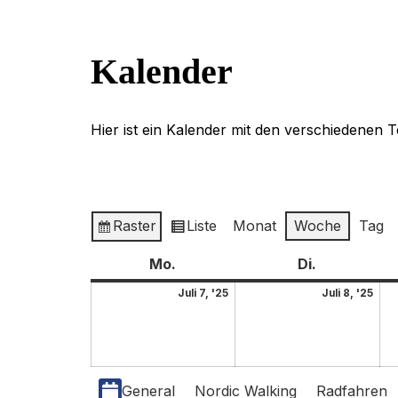
Kalender
Hier ist ein Kalender mit den verschiedenen 
Raster
Liste
Monat
Woche
Tag
Anzeigen
Ansicht
als
als
Mo.
Di.
Juli 7, '25
Juli 8, '25
Kategorien
General
Nordic Walking
Radfahren