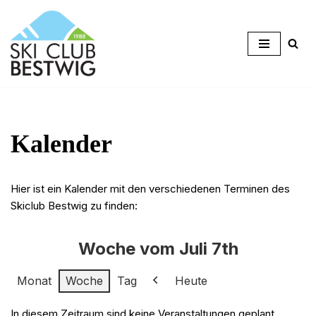
Zum
Inhalt
springen
Kalender
Hier ist ein Kalender mit den verschiedenen Terminen des
Skiclub Bestwig zu finden:
Woche vom Juli 7th
Monat
Woche
Tag
Heute
Zurück
In diesem Zeitraum sind keine Veranstaltungen geplant.