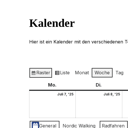
Kalender
Hier ist ein Kalender mit den verschiedenen 
Raster
Liste
Monat
Woche
Tag
Anzeigen
Ansicht
als
als
Mo.
Di.
Juli 7, '25
Juli 8, '25
Kategorien
General
Nordic Walking
Radfahren