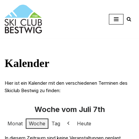
Zum
Inhalt
springen
Kalender
Hier ist ein Kalender mit den verschiedenen Terminen des
Skiclub Bestwig zu finden:
Woche vom Juli 7th
Monat
Woche
Tag
Heute
Zurück
In diesem Zeitraum sind keine Veranstaltungen geplant.