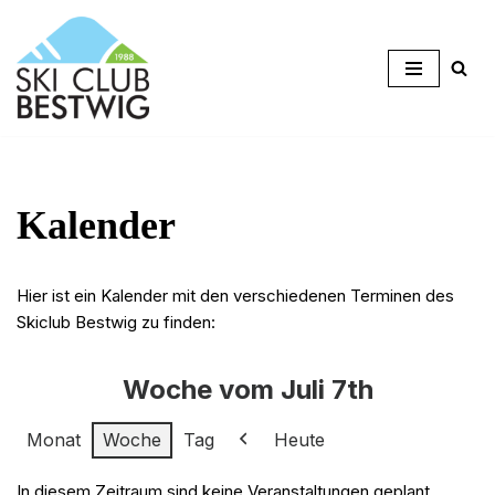
Zum
Inhalt
springen
Kalender
Hier ist ein Kalender mit den verschiedenen Terminen des
Skiclub Bestwig zu finden:
Woche vom Juli 7th
Monat
Woche
Tag
Heute
Zurück
In diesem Zeitraum sind keine Veranstaltungen geplant.