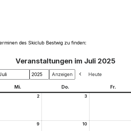
Terminen des Skiclub Bestwig zu finden:
Veranstaltungen im Juli 2025
Heute
onat
ahr
Zurück
Mi.
Do.
Fr.
2
3
9
10