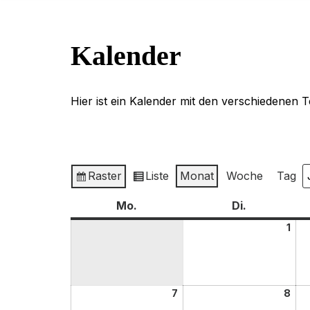
Kalender
Hier ist ein Kalender mit den verschiedenen 
Raster
Liste
Monat
Woche
Tag
Anzeigen
Ansicht
M
J
als
als
Mo.
Di.
1
7
8