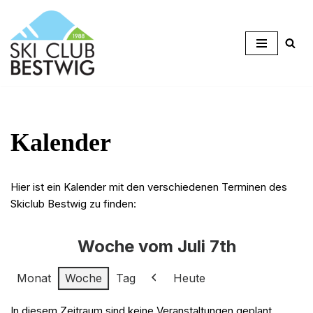
Zum
Inhalt
springen
Kalender
Hier ist ein Kalender mit den verschiedenen Terminen des
Skiclub Bestwig zu finden:
Woche vom Juli 7th
Monat
Woche
Tag
Heute
Zurück
In diesem Zeitraum sind keine Veranstaltungen geplant.