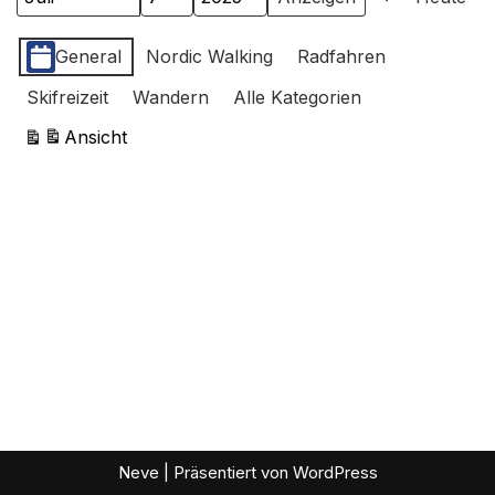
Monat
Tag
Jahr
Zurück
Kategorien
General
Nordic Walking
Radfahren
Skifreizeit
Wandern
Alle Kategorien
Ansicht
ausdrucken
Neve
| Präsentiert von
WordPress